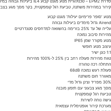
קירור במהירות משתנה, טביעת רגל קומפקטית, בקר מסך מגע בצבע מלא, טווח מהירות של 25% עד 
מנוע 'סופר פרימיום יעילות' מגנט קבוע
Airend גדול מימדים ביעילות גבוהה
עלייה של עד 25% בזרימה בהשוואה למדחסים סטנדרטיים
מהירות סיבוב נמוכה
מנוע מקורר שמן IP65
עיצוב מנוע חופשי
1:1 כונן ישיר
טווח מהירות פעולה רחב בין 25% ל-100% מהירות
התחלה רכה טהורה
פעולת רעש נמוכה 68dB
מאוורר חום משתנה
30% מפריד וצינן גדול מדי
מסך מגע צבעוני עם תזמון מובנה
טביעת רגל קומפקטית
גישה נוחה לשירות
מערכת קירור אופטימלית עצמאית