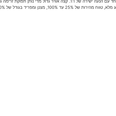
סדרת EPM2 – טכנולוגיית מנוע מגנט קבוע IE4 ביעילות גבוהה במיוחד עם הנע
100%, מצנן ומפריד בגודל של 30%.