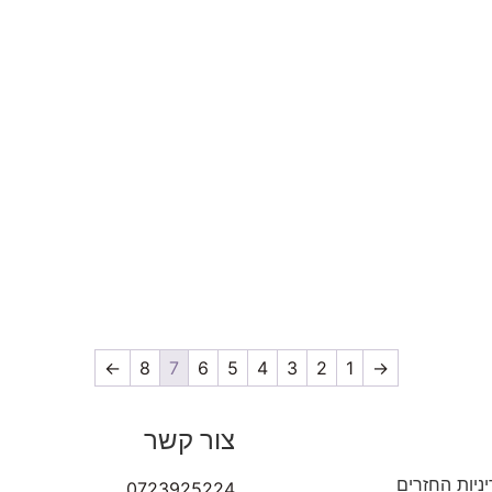
←
8
7
6
5
4
3
2
1
→
צור קשר
ניות החזרים
0723925224