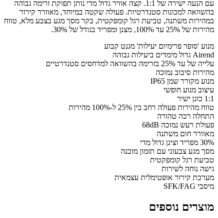
עם הנעה ישירה של 1:1. קצה אוויר גדול מדי נותן תפוקת זרימה גבוהה
בהשוואה למכונות סטנדרטיות. פעולה שקטה במיוחד, מאוורר קירור
במהירות משתנה, טביעת רגל קומפקטית, בקר מסך מגע בצבע מלא, טווח
מהירות של 25% עד 100%, מצנן ומפריד בגודל של 30%.
מנוע 'סופר פרימיום יעילות' מגנט קבוע
Airend גדול מימדים ביעילות גבוהה
עלייה של עד 25% בזרימה בהשוואה למדחסים סטנדרטיים
מהירות סיבוב נמוכה
מנוע מקורר שמן IP65
עיצוב מנוע חופשי
1:1 כונן ישיר
טווח מהירות פעולה רחב בין 25% ל-100% מהירות
התחלה רכה טהורה
פעולת רעש נמוכה 68dB
מאוורר חום משתנה
30% מפריד וצינן גדול מדי
מסך מגע צבעוני עם תזמון מובנה
טביעת רגל קומפקטית
גישה נוחה לשירות
מערכת קירור אופטימלית עצמאית
מיסבי SFK/FAG
מוצרים נוספים