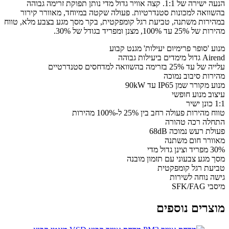
הנעה ישירה של 1:1. קצה אוויר גדול מדי נותן תפוקת זרימה גבוהה
בהשוואה למכונות סטנדרטיות. פעולה שקטה במיוחד, מאוורר קירור
במהירות משתנה, טביעת רגל קומפקטית, בקר מסך מגע בצבע מלא, טווח
מהירות של 25% עד 100%, מצנן ומפריד בגודל של 30%.
מנוע 'סופר פרימיום יעילות' מגנט קבוע
Airend גדול מימדים ביעילות גבוהה
עלייה של עד 25% בזרימה בהשוואה למדחסים סטנדרטיים
מהירות סיבוב נמוכה
מנוע מקורר שמן IP65 עד 90kW
עיצוב מנוע חופשי
1:1 כונן ישיר
טווח מהירות פעולה רחב בין 25% ל-100% מהירות
התחלה רכה טהורה
פעולת רעש נמוכה 68dB
מאוורר חום משתנה
30% מפריד וצינן גדול מדי
מסך מגע צבעוני עם תזמון מובנה
טביעת רגל קומפקטית
גישה נוחה לשירות
מיסבי SFK/FAG
מוצרים נוספים