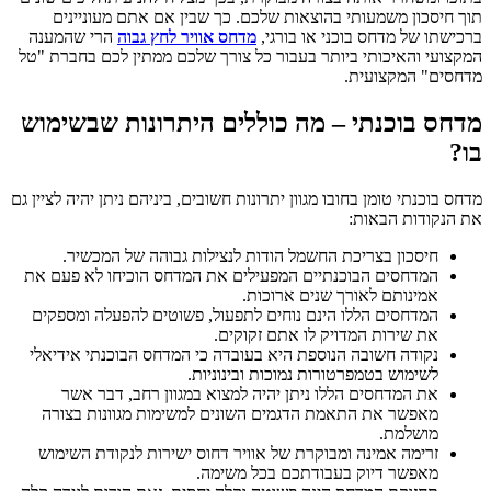
תוך חיסכון משמעותי בהוצאות שלכם. כך שבין אם אתם מעוניינים
ברכישתו של מדחס בוכני או בורגי,
מדחס אוויר לחץ גבוה
הרי שהמענה
המקצועי והאיכותי ביותר בעבור כל צורך שלכם ממתין לכם בחברת "טל
מדחסים" המקצועית.
מדחס בוכנתי – מה כוללים היתרונות שבשימוש
בו?
מדחס בוכנתי טומן בחובו מגוון יתרונות חשובים, ביניהם ניתן יהיה לציין גם
את הנקודות הבאות:
חיסכון בצריכת החשמל הודות לנצילות גבוהה של המכשיר.
המדחסים הבוכנתיים המפעילים את המדחס הוכיחו לא פעם את
אמינותם לאורך שנים ארוכות.
המדחסים הללו הינם נוחים לתפעול, פשוטים להפעלה ומספקים
את שירות המדויק לו אתם זקוקים.
נקודה חשובה הנוספת היא בעובדה כי המדחס הבוכנתי אידיאלי
לשימוש בטמפרטורות נמוכות ובינוניות.
את המדחסים הללו ניתן יהיה למצוא במגוון רחב, דבר אשר
מאפשר את התאמת הדגמים השונים למשימות מגוונות בצורה
מושלמת.
זרימה אמינה ומבוקרת של אוויר דחוס ישירות לנקודת השימוש
מאפשר דיוק בעבודתכם בכל משימה.