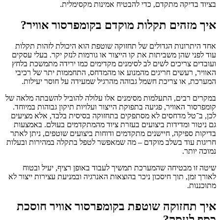
בציוד בדיקה מתקדם, כדי להבטיח אמינות מקסימלית.
איך מזהים תקלות מוקדם בקומפרסור אוויר?
אחד היתרונות הגדולים של תחזוקה שוטפת הוא היכולת לזהות תקלות
עוד לפני שהן משביתות את קו הייצור או גורמות לנזק יקר. בעלי עסקים
ועובדים צריכים לשים לב לסימנים מקדימים כמו ירידה מתמשכת בלחץ
האוויר, רעשים חריגים מהמנוע או מהמדחס, התחממות יתר של רכיבי
המערכת, או צריכת חשמל גבוהה מהרגיל שמעידה על חוסר יעילות.
במקרים רבים, התעלמות מסימנים אלו עלולה להוביל להשבתה מלאה של
קומפרסור האוויר, פגיעה בתפוקת הייצור ועלויות תיקון גבוהות במיוחד.
לכן, ב־טל מדחסים לא מסתפקים בתחזוקה בסיסית בלבד, אלא מציעים
גם ניטור ומדידות ביצועים בעזרת ציוד מהמתקדמים בעולם. באמצעות
בדיקות ספיקה, חיישנים מתקדמים ודוחות ביצועים שוטפים, ניתן לאתר
חריגות עוד בשלב מוקדם – מה שמאפשר לטפל בתקלה במהירות ובעלות
נמוכה יותר.
שיטה זו מבטיחה שהמערכת תמשיך לעבוד באופן רציף, יעיל ובטוח
לאורך זמן, תוך חיסכון ניכר בהוצאות האנרגיה ובמניעת עצירות ייצור לא
מתוכננות.
איך תחזוקה שוטפת בקומפרסור אוויר חוסכת
כסף לעסק?